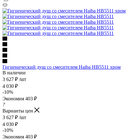
Гигиенический душ со смесителем Haiba HB5511 хром
В наличии
3 627
₽
/шт
4 030
₽
-
10
%
Экономия
403
₽
?
Варианты цен
3 627
₽
/шт
4 030
₽
-
10
%
Экономия
403
₽