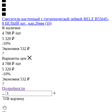
Смеситель настенный с гигиенической лейкой BELZ В55645-
8 БЕЛЫЙ лат., кар.26мм (10)
В наличии
4 788
₽
/шт
5 320
₽
-
10
%
Экономия
532
₽
?
Варианты цен
4 788
₽
/шт
5 320
₽
-
10
%
Экономия
532
₽
?
Подробности
В корзину