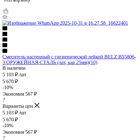
Смеситель настенный с гигиенической лейкой BELZ В55806-
3 ОРУЖЕЙНАЯ СТАЛЬ (лат, кар 25мм)(10)
В наличии
5 103
₽
/шт
5 670
₽
-
10
%
Экономия
567
₽
?
Варианты цен
5 103
₽
/шт
5 670
₽
-
10
%
Экономия
567
₽
?