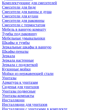
Комплектующие для смесителей
Смесители для биде
Смесители для ванны и душа
Смесители для кухни
Смесители для раковины
Смесители с термостатом
Мебель в ванную комнату
Тумбы под раковину
Мебельные умывальники
Шкафы и тумбы
Зеркальные шкафы в ванную
Шкафы-пеналы
Зеркала
Зеркала настенные
Зеркала с подсветкой
Кухонные мойки
Мойки из нержавеющей стали
Унитазы
Арматура к унитазам
Сиденья для унитазов
Унитазы подвесные
Унитазы-компакты
Инсталляции
Инсталляции для унитазов
Инсталляции с унитазами в комплекте