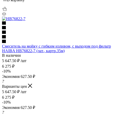
Смеситель на мойку с гибким изливом, с выходом под фильтр
HAIBA HB76822-7 (лат., картр.35м)
В наличии
5 647.50
₽
/шт
6 275
₽
-
10
%
Экономия
627.50
₽
?
Варианты цен
5 647.50
₽
/шт
6 275
₽
-
10
%
Экономия
627.50
₽
?