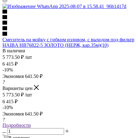
Смеситель на мойку с гибким изливом, с выходом под фильтр
HAIBA HB76822-5 ЗОЛОТО (НЕРЖ, кар.35м)(10)
В наличии
5 773.50
₽
/шт
6 415
₽
-
10
%
Экономия
641.50
₽
?
Варианты цен
5 773.50
₽
/шт
6 415
₽
-
10
%
Экономия
641.50
₽
?
Подробности
В корзину