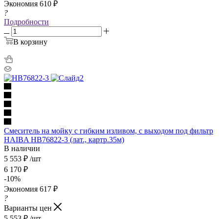
Экономия
610
₽
?
Подробности
В корзину
Смеситель на мойку с гибким изливом, с выходом под фильтр
HAIBA HB76822-3 (лат., картр.35м)
В наличии
5 553
₽
/шт
6 170
₽
-
10
%
Экономия
617
₽
?
Варианты цен
5 553
₽
/шт