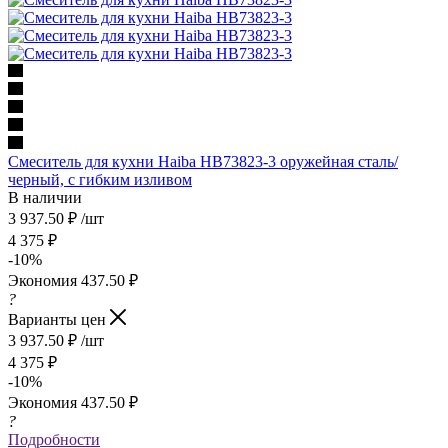
Смеситель для кухни Haiba HB73823-3 оружейная сталь/
черный, с гибким изливом
В наличии
3 937.50
₽
/шт
4 375
₽
-
10
%
Экономия
437.50
₽
?
Варианты цен
3 937.50
₽
/шт
4 375
₽
-
10
%
Экономия
437.50
₽
?
Подробности