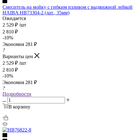
Смеситель на мойку с гибким изливом с выдвижной лейкой
HAIBA HB73304-2 (лат., 35мм)
Ожидается
2 529
₽
/шт
2 810
₽
-
10
%
Экономия
281
₽
?
Варианты цен
2 529
₽
/шт
2 810
₽
-
10
%
Экономия
281
₽
?
Подробности
В корзину